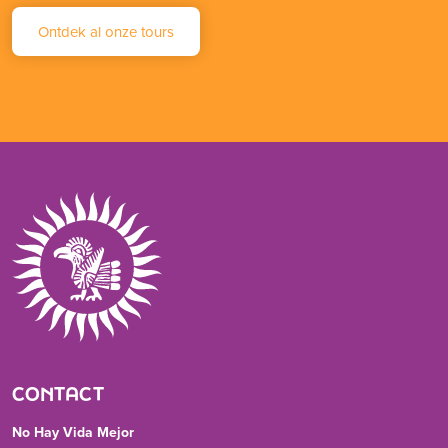
Ontdek al onze tours
CONTACT
No Hay Vida Mejor