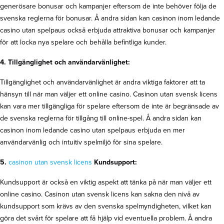
generösare bonusar och kampanjer eftersom de inte behöver följa de
svenska reglerna för bonusar. Å andra sidan kan casinon inom ledande
casino utan spelpaus också erbjuda attraktiva bonusar och kampanjer
för att locka nya spelare och behålla befintliga kunder.
4. Tillgänglighet och användarvänlighet:
Tillgänglighet och användarvänlighet är andra viktiga faktorer att ta
hänsyn till när man väljer ett online casino. Casinon utan svensk licens
kan vara mer tillgängliga för spelare eftersom de inte är begränsade av
de svenska reglerna för tillgång till online-spel. Å andra sidan kan
casinon inom ledande casino utan spelpaus erbjuda en mer
användarvänlig och intuitiv spelmiljö för sina spelare.
5.
casinon utan svensk licens
Kundsupport:
Kundsupport är också en viktig aspekt att tänka på när man väljer ett
online casino. Casinon utan svensk licens kan sakna den nivå av
kundsupport som krävs av den svenska spelmyndigheten, vilket kan
göra det svårt för spelare att få hjälp vid eventuella problem. Å andra