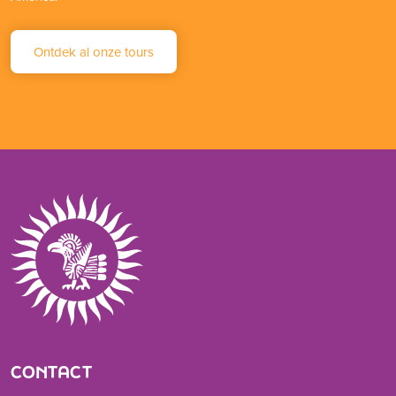
Ontdek al onze tours
CONTACT