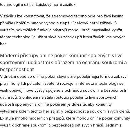
technologií a užít si špičkový herní zážitek.
V závěru lze konstatovat, že streamovací technologie pro živá kasina
přinášejí hráčům mnoho výhod a zlepšují celkový herní zážitek. S
využitím pokročilých funkcí a nástrojů mohou hráči maximálně využít
těchto technologií a užít si skvělou zábavu při hraní živých kasinových
her.
Moderní přístupy online poker komunit spojených s live
sportovními událostmi s důrazem na ochranu soukromí a
bezpečnost dat
V dnešní době se online poker stává stále populárnější formou zábavy
pro miliony lidí po celém světě. S rozvojem internetu a technologií se
však objevují nové výzvy spojené s ochranou soukromí a bezpečností
dat hráčů. S ohledem na stále rostoucí popularitu live sportovních
událostí spojených s online pokerem je důležité, aby komunity
vytvářené kolem těchto her zajistily bezpečnost a soukromí svých členů.
Existuje mnoho moderních přístupů, které mohou online poker komunity
využít k ochraně soukromí a bezpečnosti dat svých hráčů. Jedním z