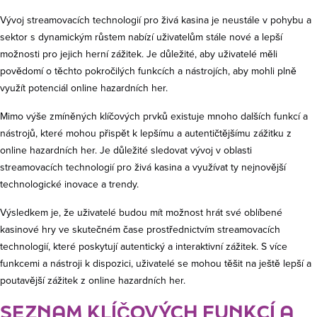
Vývoj streamovacích technologií pro živá kasina je neustále v pohybu a
sektor s dynamickým růstem nabízí uživatelům stále nové a lepší
možnosti pro jejich herní zážitek. Je důležité, aby uživatelé měli
povědomí o těchto pokročilých funkcích a nástrojích, aby mohli plně
využít potenciál online hazardních her.
Mimo výše zmíněných klíčových prvků existuje mnoho dalších funkcí a
nástrojů, které mohou přispět k lepšímu a autentičtějšímu zážitku z
online hazardních her. Je důležité sledovat vývoj v oblasti
streamovacích technologií pro živá kasina a využívat ty nejnovější
technologické inovace a trendy.
Výsledkem je, že uživatelé budou mít možnost hrát své oblíbené
kasinové hry ve skutečném čase prostřednictvím streamovacích
technologií, které poskytují autentický a interaktivní zážitek. S více
funkcemi a nástroji k dispozici, uživatelé se mohou těšit na ještě lepší a
poutavější zážitek z online hazardních her.
SEZNAM KLÍČOVÝCH FUNKCÍ A