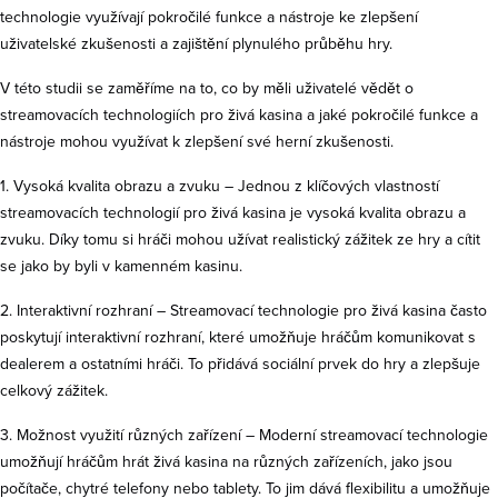
technologie využívají pokročilé funkce a nástroje ke zlepšení
uživatelské zkušenosti a zajištění plynulého průběhu hry.
V této studii se zaměříme na to, co by měli uživatelé vědět o
streamovacích technologiích pro živá kasina a jaké pokročilé funkce a
nástroje mohou využívat k zlepšení své herní zkušenosti.
1. Vysoká kvalita obrazu a zvuku – Jednou z klíčových vlastností
streamovacích technologií pro živá kasina je vysoká kvalita obrazu a
zvuku. Díky tomu si hráči mohou užívat realistický zážitek ze hry a cítit
se jako by byli v kamenném kasinu.
2. Interaktivní rozhraní – Streamovací technologie pro živá kasina často
poskytují interaktivní rozhraní, které umožňuje hráčům komunikovat s
dealerem a ostatními hráči. To přidává sociální prvek do hry a zlepšuje
celkový zážitek.
3. Možnost využití různých zařízení – Moderní streamovací technologie
umožňují hráčům hrát živá kasina na různých zařízeních, jako jsou
počítače, chytré telefony nebo tablety. To jim dává flexibilitu a umožňuje