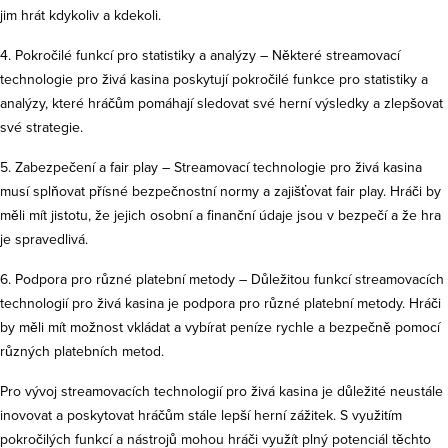
jim hrát kdykoliv a kdekoli.
4. Pokročilé funkcí pro statistiky a analýzy – Některé streamovací
technologie pro živá kasina poskytují pokročilé funkce pro statistiky a
analýzy, které hráčům pomáhají sledovat své herní výsledky a zlepšovat
své strategie.
5. Zabezpečení a fair play – Streamovací technologie pro živá kasina
musí splňovat přísné bezpečnostní normy a zajišťovat fair play. Hráči by
měli mít jistotu, že jejich osobní a finanční údaje jsou v bezpečí a že hra
je spravedlivá.
6. Podpora pro různé platební metody – Důležitou funkcí streamovacích
technologií pro živá kasina je podpora pro různé platební metody. Hráči
by měli mít možnost vkládat a vybírat peníze rychle a bezpečně pomocí
různých platebních metod.
Pro vývoj streamovacích technologií pro živá kasina je důležité neustále
inovovat a poskytovat hráčům stále lepší herní zážitek. S využitím
pokročilých funkcí a nástrojů mohou hráči využít plný potenciál těchto