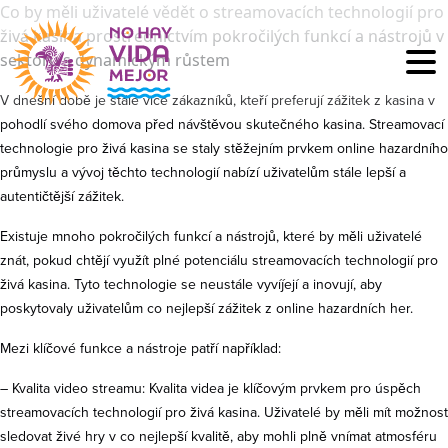
Co by měli uživatelé vědět o streamovacích technologií pro
živá kasina prostřednictvím pokročilých funkcí a nástrojů v
sektoru s dynamickým růstem
V dnešní době je stále více zákazníků, kteří preferují zážitek z kasina v
pohodlí svého domova před návštěvou skutečného kasina. Streamovací
technologie pro živá kasina se staly stěžejním prvkem online hazardního
průmyslu a vývoj těchto technologií nabízí uživatelům stále lepší a
autentičtější zážitek.
Existuje mnoho pokročilých funkcí a nástrojů, které by měli uživatelé
znát, pokud chtějí využít plné potenciálu streamovacích technologií pro
živá kasina. Tyto technologie se neustále vyvíjejí a inovují, aby
poskytovaly uživatelům co nejlepší zážitek z online hazardních her.
Mezi klíčové funkce a nástroje patří například:
– Kvalita video streamu: Kvalita videa je klíčovým prvkem pro úspěch
streamovacích technologií pro živá kasina. Uživatelé by měli mít možnost
sledovat živé hry v co nejlepší kvalitě, aby mohli plně vnímat atmosféru