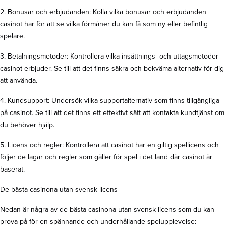
2. Bonusar och erbjudanden: Kolla vilka bonusar och erbjudanden
casinot har för att se vilka förmåner du kan få som ny eller befintlig
spelare.
3. Betalningsmetoder: Kontrollera vilka insättnings- och uttagsmetoder
casinot erbjuder. Se till att det finns säkra och bekväma alternativ för dig
att använda.
4. Kundsupport: Undersök vilka supportalternativ som finns tillgängliga
på casinot. Se till att det finns ett effektivt sätt att kontakta kundtjänst om
du behöver hjälp.
5. Licens och regler: Kontrollera att casinot har en giltig spellicens och
följer de lagar och regler som gäller för spel i det land där casinot är
baserat.
De bästa casinona utan svensk licens
Nedan är några av de bästa casinona utan svensk licens som du kan
prova på för en spännande och underhållande spelupplevelse: