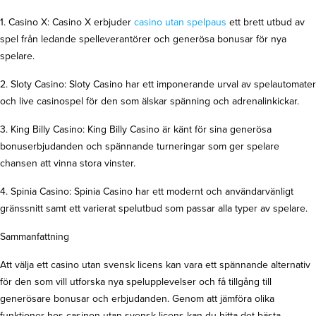
1. Casino X: Casino X erbjuder
casino utan spelpaus
ett brett utbud av
spel från ledande spelleverantörer och generösa bonusar för nya
spelare.
2. Sloty Casino: Sloty Casino har ett imponerande urval av spelautomater
och live casinospel för den som älskar spänning och adrenalinkickar.
3. King Billy Casino: King Billy Casino är känt för sina generösa
bonuserbjudanden och spännande turneringar som ger spelare
chansen att vinna stora vinster.
4. Spinia Casino: Spinia Casino har ett modernt och användarvänligt
gränssnitt samt ett varierat spelutbud som passar alla typer av spelare.
Sammanfattning
Att välja ett casino utan svensk licens kan vara ett spännande alternativ
för den som vill utforska nya spelupplevelser och få tillgång till
generösare bonusar och erbjudanden. Genom att jämföra olika
funktioner hos casinon utan svensk licens kan du hitta det bästa