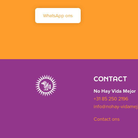
WhatsApp ons
CONTACT
No Hay Vida Mejor
+31 85 250 2196
info@nohay-vidamej
Contact ons