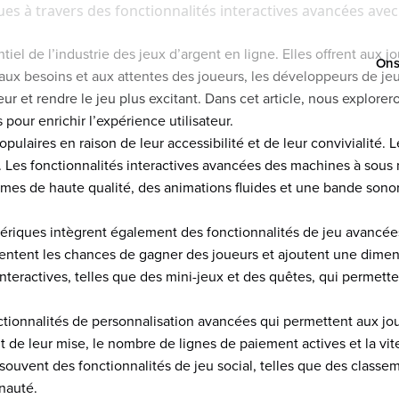
es à travers des fonctionnalités interactives avancées avec
 de l’industrie des jeux d’argent en ligne. Elles offrent aux jou
Ons
 aux besoins et aux attentes des joueurs, les développeurs de je
ur et rendre le jeu plus excitant. Dans cet article, nous explor
 pour enrichir l’expérience utilisateur.
aires en raison de leur accessibilité et de leur convivialité. 
ne. Les fonctionnalités interactives avancées des machines à sous
smes de haute qualité, des animations fluides et une bande sono
ériques intègrent également des fonctionnalités de jeu avancées 
gmentent les chances de gagner des joueurs et ajoutent une dimen
teractives, telles que des mini-jeux et des quêtes, qui permette
onnalités de personnalisation avancées qui permettent aux joue
t de leur mise, le nombre de lignes de paiement actives et la vi
ouvent des fonctionnalités de jeu social, telles que des classeme
nauté.