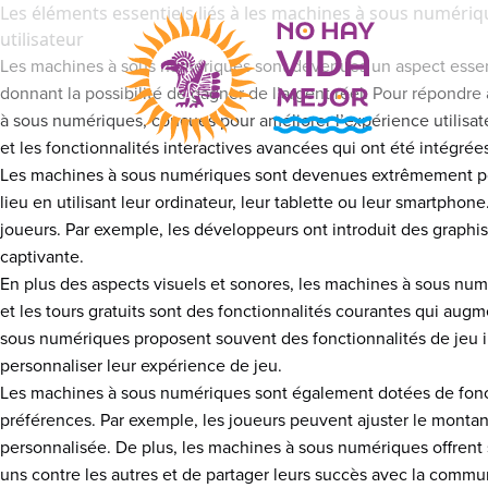
Les éléments essentiels liés à les machines à sous numériqu
utilisateur
Les machines à sous numériques sont devenues un aspect essentiel
donnant la possibilité de gagner de l’argent réel. Pour répondre
à sous numériques, conçues pour améliorer l’expérience utilisate
et les fonctionnalités interactives avancées qui ont été intégrées
Les machines à sous numériques sont devenues extrêmement popul
lieu en utilisant leur ordinateur, leur tablette ou leur smartpho
joueurs. Par exemple, les développeurs ont introduit des graphi
captivante.
En plus des aspects visuels et sonores, les machines à sous num
et les tours gratuits sont des fonctionnalités courantes qui au
sous numériques proposent souvent des fonctionnalités de jeu in
personnaliser leur expérience de jeu.
Les machines à sous numériques sont également dotées de foncti
préférences. Par exemple, les joueurs peuvent ajuster le montan
personnalisée. De plus, les machines à sous numériques offrent s
uns contre les autres et de partager leurs succès avec la commu