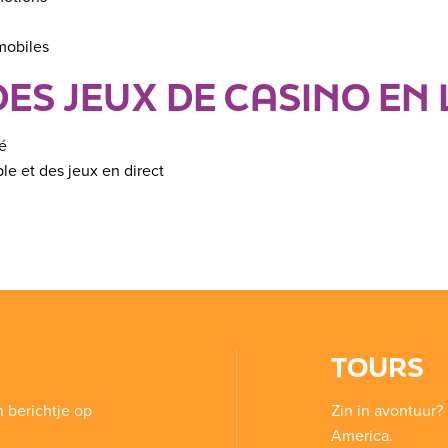
mobiles
ES JEUX DE CASINO EN L
é
le et des jeux en direct
TOURS
n berichtje op
Zin in avontuur? 
America.