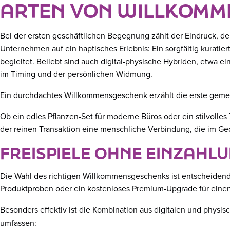
ARTEN VON WILLKOMM
Bei der ersten geschäftlichen Begegnung zählt der Eindruck, 
Unternehmen auf ein haptisches Erlebnis: Ein sorgfältig kuratier
begleitet. Beliebt sind auch digital-physische Hybriden, etwa 
im Timing und der persönlichen Widmung.
Ein durchdachtes Willkommensgeschenk erzählt die erste gem
Ob ein edles Pflanzen-Set für moderne Büros oder ein stilvolle
der reinen Transaktion eine menschliche Verbindung, die im Ged
FREISPIELE OHNE EINZAHLU
Die Wahl des richtigen Willkommensgeschenks ist entscheidend
Produktproben oder ein kostenloses Premium-Upgrade für einen 
Besonders effektiv ist die Kombination aus digitalen und physis
umfassen: