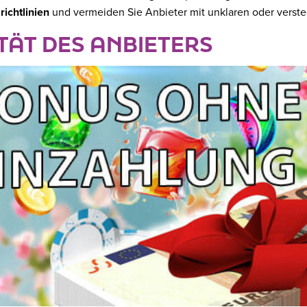
ichtlinien
und vermeiden Sie Anbieter mit unklaren oder verste
TÄT DES ANBIETERS