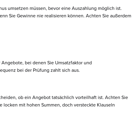
onus umsetzen müssen, bevor eine Auszahlung möglich ist.
 wenn Sie Gewinne nie realisieren können. Achten Sie außerdem
ur Angebote, bei denen Sie Umsatzfaktor und
quenz bei der Prüfung zahlt sich aus.
heiden, ob ein Angebot tatsächlich vorteilhaft ist. Achten Sie
nche locken mit hohen Summen, doch versteckte Klauseln