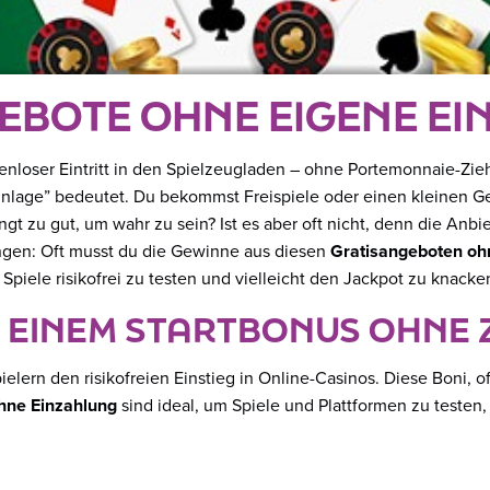
EBOTE OHNE EIGENE EI
tenloser Eintritt in den Spielzeugladen – ohne Portemonnaie-Z
lage” bedeutet. Du bekommst Freispiele oder einen kleinen Gel
zu gut, um wahr zu sein? Ist es aber oft nicht, denn die Anbiet
ungen: Oft musst du die Gewinne aus diesen
Gratisangeboten oh
Spiele risikofrei zu testen und vielleicht den Jackpot zu knacke
 EINEM STARTBONUS OHNE
ern den risikofreien Einstieg in Online-Casinos. Diese Boni, of
hne Einzahlung
sind ideal, um Spiele und Plattformen zu testen,