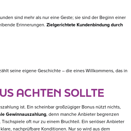
unden sind mehr als nur eine Geste; sie sind der Beginn einer
leibende Erinnerungen.
Zielgerichtete Kundenbindung durch
erzählt seine eigene Geschichte – die eines Willkommens, das in
US ACHTEN SOLLTE
szahlung ist. Ein scheinbar großzügiger Bonus nützt nichts,
le Gewinnauszahlung
, denn manche Anbieter begrenzen
Tischspiele oft nur zu einem Bruchteil. Ein seriöser Anbieter
 klare, nachprüfbare Konditionen. Nur so wird aus dem