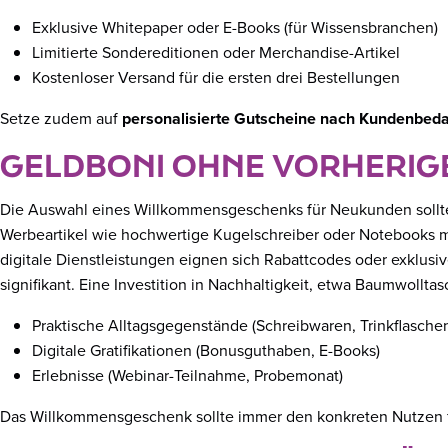
Exklusive Whitepaper oder E-Books (für Wissensbranchen)
Limitierte Sondereditionen oder Merchandise-Artikel
Kostenloser Versand für die ersten drei Bestellungen
Setze zudem auf
personalisierte Gutscheine nach Kundenbeda
GELDBONI OHNE VORHERIG
Die Auswahl eines Willkommensgeschenks für Neukunden sollte s
Werbeartikel wie hochwertige Kugelschreiber oder Notebooks mit
digitale Dienstleistungen eignen sich Rabattcodes oder exklusi
signifikant. Eine Investition in Nachhaltigkeit, etwa Baumwol
Praktische Alltagsgegenstände (Schreibwaren, Trinkflasche
Digitale Gratifikationen (Bonusguthaben, E-Books)
Erlebnisse (Webinar-Teilnahme, Probemonat)
Das Willkommensgeschenk sollte immer den konkreten Nutzen fü