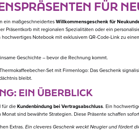
ENSPRÄSENTEN FÜR N
den ein maßgeschneidertes
Willkommensgeschenk für Neukund
ter Präsentkorb mit regionalen Spezialitäten oder ein personalis
ein hochwertiges Notebook mit exklusivem QR-Code-Link zu einem 
einsame Geschichte – bevor die Rechnung kommt.
s Thermokaffeebecher-Set mit Firmenlogo: Das Geschenk signalisi
ächtnis bleibt.
NG: EIN ÜBERBLICK
 für die
Kundenbindung bei Vertragsabschluss
. Ein hochwertig
Monat sind bewährte Strategien. Diese Präsente schaffen sofort
chen Extras.
Ein cleveres Geschenk weckt Neugier und fördert di