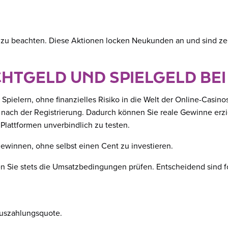
 zu beachten. Diese Aktionen locken Neukunden an und sind zeit
TGELD UND SPIELGELD BEI 
ielern, ohne finanzielles Risiko in die Welt der Online-Casinos
kt nach der Registrierung. Dadurch können Sie reale Gewinne erz
Plattformen unverbindlich zu testen.
gewinnen, ohne selbst einen Cent zu investieren.
n Sie stets die Umsatzbedingungen prüfen. Entscheidend sind f
Auszahlungsquote.