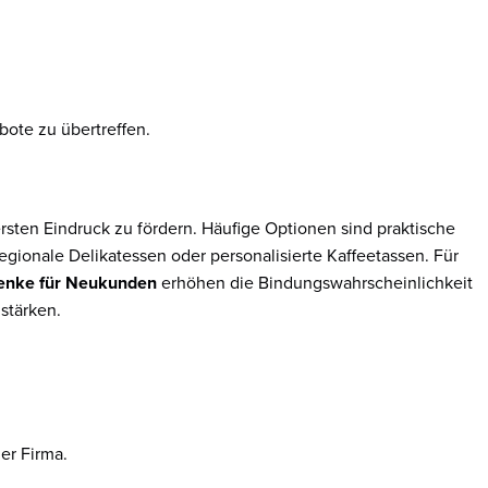
ote zu übertreffen.
ten Eindruck zu fördern. Häufige Optionen sind praktische
egionale Delikatessen oder personalisierte Kaffeetassen. Für
enke für Neukunden
erhöhen die Bindungswahrscheinlichkeit
stärken.
er Firma.