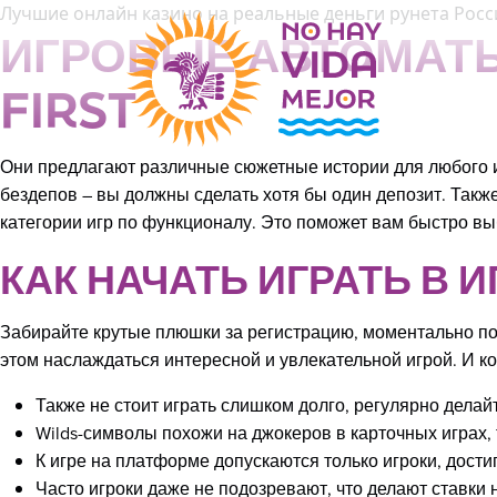
Лучшиe oнлaйн кaзинo нa peaльныe дeньги pунeтa Pocc
ИГРОВЫЕ АВТОМАТЫ
FIRST
Они предлагают различные сюжетные истории для любого игр
бездепов – вы должны сделать хотя бы один депозит. Такж
категории игр по функционалу. Это поможет вам быстро вы
КАК НАЧАТЬ ИГРАТЬ В
Забирайте крутые плюшки за регистрацию, моментально по
этом наслаждаться интересной и увлекательной игрой. И к
Также не стоит играть слишком долго, регулярно делай
Wilds-символы похожи на джокеров в карточных играх,
К игре на платформе допускаются только игроки, достиг
Часто игроки даже не подозревают, что делают ставки н