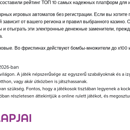
составили рейтинг ТОП 10 самых надежных платформ для и
рных игровых автоматов без регистрации. Если вы хотите п
зависит от вашего региона и правил выбранного казино. О
ы и отыграть эти электронные денежные заменители, прежд
а.
овые. Во фриспинах действуют бомбы-множители до х100 и 
 2026-ban
 világon. A játék népszerűsége az egyszerű szabályoknak és a i
tthon, vagy akár útközben is játszhassanak.
 van szükség. Fontos, hogy a játékosok tisztában legyenek a kock
n részletesen áttekintjük a online rulett játékot, és megosztu
LAPJAI