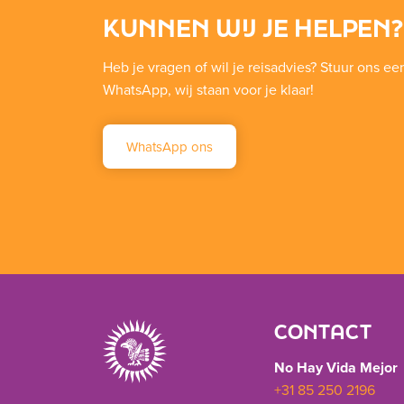
KUNNEN WIJ JE HELPEN?
Heb je vragen of wil je reisadvies? Stuur ons ee
WhatsApp, wij staan voor je klaar!
WhatsApp ons
CONTACT
No Hay Vida Mejor
+31 85 250 2196