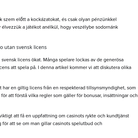
suk szem előtt a kockázatokat, és csak olyan pénzünkkel
y élvezzük a játékot anélkül, hogy veszélybe sodornánk
no utan svensk licens
n svensk licens ökat. Många spelare lockas av de generösa
ens att spela på. I denna artikel kommer vi att diskutera olika
inot har en giltig licens från en respekterad tillsynsmyndighet, som
r att förstå vilka regler som gäller för bonusar, insättningar och
viktigt att få en uppfattning om casinots rykte och kundtjänst
g för att se om man gillar casinots spelutbud och