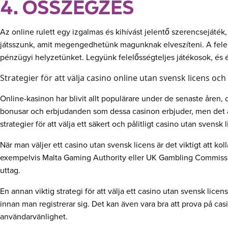
4. ÖSSZEGZÉS
Az online rulett egy izgalmas és kihívást jelentő szerencsejáték
játsszunk, amit megengedhetünk magunknak elveszíteni. A felel
pénzügyi helyzetünket. Legyünk felelősségteljes játékosok, és é
Strategier för att välja casino online utan svensk licens o
Online-kasinon har blivit allt populärare under de senaste åren
bonusar och erbjudanden som dessa casinon erbjuder, men det är vi
strategier för att välja ett säkert och pålitligt casino utan svens
När man väljer ett casino utan svensk licens är det viktigt att koll
exempelvis Malta Gaming Authority eller UK Gambling Commission. D
uttag.
En annan viktig strategi för att välja ett casino utan svensk lice
innan man registrerar sig. Det kan även vara bra att prova på ca
användarvänlighet.