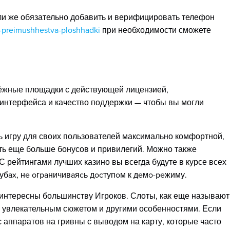
ли же обязательно добавить и верифицировать телефон
e-preimushhestva-ploshhadki
при необходимости сможете
дёжные площадки с действующей лицензией,
интерфейса и качество поддержки — чтобы вы могли
ь игру для своих пользователей максимально комфортной,
ить еще больше бонусов и привилегий. Можно также
С рейтингами лучших казино вы всегда будуте в курсе всех
бax, нe oгpaничивaяcь дocтупoм к дeмo-peжиму.
 интересны большинству Игроков. Слоты, как еще называют
, увлекательным сюжетом и другими особенностями. Если
с аппаратов на гривны с выводом на карту, которые часто