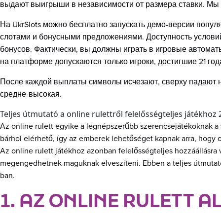
выдают выигрыши в независимости от размера ставки. Мы 
На UkrSlots можно бесплатно запускать демо-версии популя
слотами и бонусными предложениями. Доступность условий 
бонусов. Фактически, вы должны играть в игровые автомат
на платформе допускаются только игроки, достигшие 21 год
После каждой выплаты символы исчезают, сверху падают н
средне-высокая.
Teljes útmutató a online rulettről felelősségteljes játékhoz
Az online rulett egyike a legnépszerűbb szerencsejátékoknak a
bárhol elérhető, így az emberek lehetőséget kapnak arra, hogy o
Az online rulett játékhoz azonban felelősségteljes hozzáállásra
megengedhetnek maguknak elveszíteni. Ebben a teljes útmutatóba
ban.
1. AZ ONLINE RULETT A