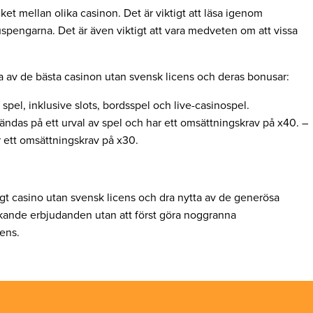
et mellan olika casinon. Det är viktigt att läsa igenom
spengarna. Det är även viktigt att vara medveten om att vissa
gra av de bästa casinon utan svensk licens och deras bonusar:
pel, inklusive slots, bordsspel och live-casinospel.
ndas på ett urval av spel och har ett omsättningskrav på x40. –
r ett omsättningskrav på x30.
igt casino utan svensk licens och dra nytta av de generösa
lockande erbjudanden utan att först göra noggranna
ens.