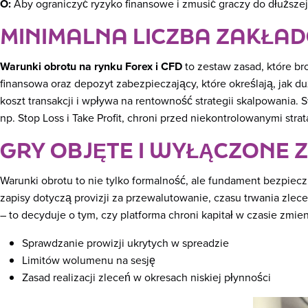
O:
Aby ograniczyć ryzyko finansowe i zmusić graczy do dłuższej 
MINIMALNA LICZBA ZAKŁ
Warunki obrotu na rynku Forex i CFD
to zestaw zasad, które br
finansowa oraz depozyt zabezpieczający, które określają, jak 
koszt transakcji i wpływa na rentowność strategii skalpowania.
np. Stop Loss i Take Profit, chroni przed niekontrolowanymi strat
GRY OBJĘTE I WYŁĄCZONE
Warunki obrotu to nie tylko formalność, ale fundament bezpiecz
zapisy dotyczą provizji za przewalutowanie, czasu trwania zlece
– to decyduje o tym, czy platforma chroni kapitał w czasie zmie
Sprawdzanie prowizji ukrytych w spreadzie
Limitów wolumenu na sesję
Zasad realizacji zleceń w okresach niskiej płynności