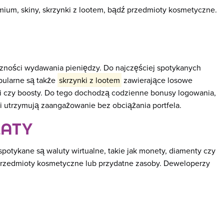
emium, skiny, skrzynki z lootem, bądź przedmioty kosmetyczne.
czności wydawania pieniędzy. Do najczęściej spotykanych
pularne są także
skrzynki z lootem
zawierające losowe
ki czy boosty. Do tego dochodzą codzienne bonusy logowania,
i utrzymują zaangażowanie bez obciążania portfela.
ŁATY
spotykane są waluty wirtualne, takie jak monety, diamenty czy
przedmioty kosmetyczne lub przydatne zasoby. Deweloperzy