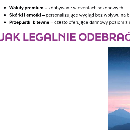
Waluty premium
– zdobywane w eventach sezonowych.
Skórki i emotki
– personalizujące wygląd bez wpływu na b
Przepustki bitewne
– często oferujące darmowy poziom z 
JAK LEGALNIE ODEBRA