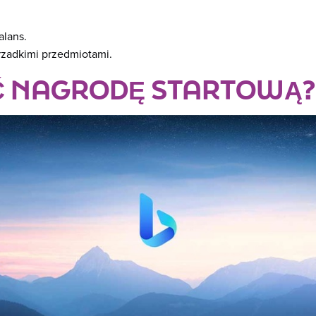
alans.
rzadkimi przedmiotami.
Ć NAGRODĘ STARTOWĄ?