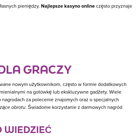
własnych pieniędzy.
Najlepsze kasyno online
często przyznaje
DLA GRACZY
erowane nowym użytkownikom, często w formie dodatkowych
wymienialnymi na gotówkę lub ekskluzywne gadżety. Wiele
o nagrodach za polecenie znajomych oraz o specjalnych
Świadome korzystanie z darmowych nagród
zące obrotu.
 WIEDZIEĆ