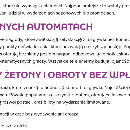
h
, które nie wymagają płatności. Najpopularniejsze to waluty pr
zwań, udział w wydarzeniach sezonowych lub promocjach.
NYCH AUTOMATACH
e nagrody, które zwiększają satysfakcję z rozgrywki bez konie
zy punkty doświadczenia, które pozwalają na szybszy postęp. Po
ss oferują bezpłatny poziom nagród, odblokowując emotki, skór
ystematycznych graczy. Wszystkie te elementy budują lojalność 
 ŻETONY I OBROTY BEZ WP
grach
, które znacząco podnoszą komfort rozgrywki. Najczęściej 
ań. Równie popularne są skrzynki z lootem, oferujące losowe 
 rozwój postaci, oraz bilety na wydarzenia limitowane.
nacji w grze bez wydawania ani grosza.
ejsze z nich: