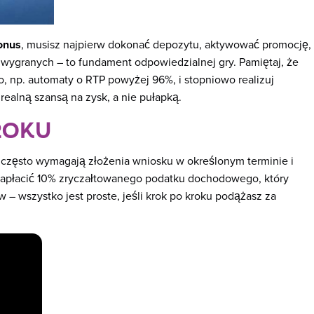
onus
, musisz najpierw dokonać depozytu, aktywować promocję,
 wygranych – to fundament odpowiedzialnej gry. Pamiętaj, że
ko, np. automaty o RTP powyżej 96%, i stopniowo realizuj
realną szansą na zysk, a nie pułapką.
ROKU
o często wymagają złożenia wniosku w określonym terminie i
 zapłacić 10% zryczałtowanego podatku dochodowego, który
w – wszystko jest proste, jeśli krok po kroku podążasz za