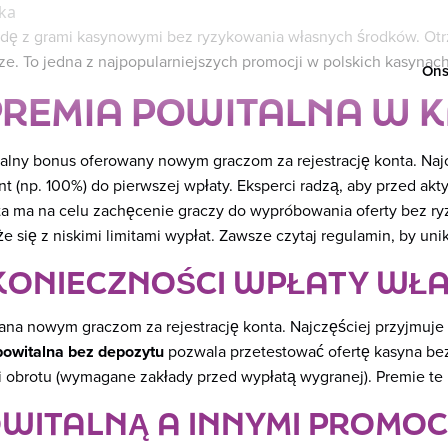
ka
odę z grami kasynowymi bez ryzykowania własnych środków. Ot
e. To jedna z najpopularniejszych promocji w polskich kasynach
Ons
PREMIA POWITALNA W 
alny bonus oferowany nowym graczom za rejestrację konta. Naj
 (np. 100%) do pierwszej wpłaty. Eksperci radzą, aby przed akt
a ma na celu zachęcenie graczy do wypróbowania oferty bez ry
że się z niskimi limitami wypłat. Zawsze czytaj regulamin, by un
 KONIECZNOŚCI WPŁATY W
a nowym graczom za rejestrację konta. Najczęściej przyjmuje 
owitalna bez depozytu
pozwala przetestować ofertę kasyna bez
 obrotu (wymagane zakłady przed wypłatą wygranej). Premie te 
POWITALNĄ A INNYMI PROM