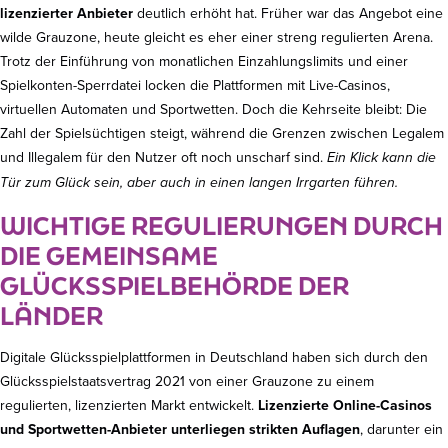
lizenzierter Anbieter
deutlich erhöht hat. Früher war das Angebot eine
wilde Grauzone, heute gleicht es eher einer streng regulierten Arena.
Trotz der Einführung von monatlichen Einzahlungslimits und einer
Spielkonten-Sperrdatei locken die Plattformen mit Live-Casinos,
virtuellen Automaten und Sportwetten. Doch die Kehrseite bleibt: Die
Zahl der Spielsüchtigen steigt, während die Grenzen zwischen Legalem
und Illegalem für den Nutzer oft noch unscharf sind.
Ein Klick kann die
Tür zum Glück sein, aber auch in einen langen Irrgarten führen.
WICHTIGE REGULIERUNGEN DURCH
DIE GEMEINSAME
GLÜCKSSPIELBEHÖRDE DER
LÄNDER
Digitale Glücksspielplattformen in Deutschland haben sich durch den
Glücksspielstaatsvertrag 2021 von einer Grauzone zu einem
regulierten, lizenzierten Markt entwickelt.
Lizenzierte Online-Casinos
und Sportwetten-Anbieter unterliegen strikten Auflagen
, darunter ein