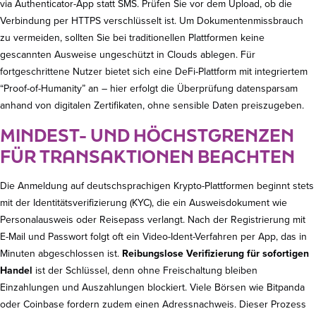
via Authenticator-App statt SMS. Prüfen Sie vor dem Upload, ob die
Verbindung per HTTPS verschlüsselt ist. Um Dokumentenmissbrauch
zu vermeiden, sollten Sie bei traditionellen Plattformen keine
gescannten Ausweise ungeschützt in Clouds ablegen. Für
fortgeschrittene Nutzer bietet sich eine DeFi-Plattform mit integriertem
“Proof-of-Humanity” an – hier erfolgt die Überprüfung datensparsam
anhand von digitalen Zertifikaten, ohne sensible Daten preiszugeben.
MINDEST- UND HÖCHSTGRENZEN
FÜR TRANSAKTIONEN BEACHTEN
Die Anmeldung auf deutschsprachigen Krypto-Plattformen beginnt stets
mit der Identitätsverifizierung (KYC), die ein Ausweisdokument wie
Personalausweis oder Reisepass verlangt. Nach der Registrierung mit
E-Mail und Passwort folgt oft ein Video-Ident-Verfahren per App, das in
Minuten abgeschlossen ist.
Reibungslose Verifizierung für sofortigen
Handel
ist der Schlüssel, denn ohne Freischaltung bleiben
Einzahlungen und Auszahlungen blockiert. Viele Börsen wie Bitpanda
oder Coinbase fordern zudem einen Adressnachweis. Dieser Prozess