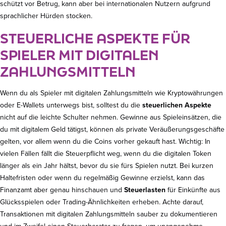
schützt vor Betrug, kann aber bei internationalen Nutzern aufgrund
sprachlicher Hürden stocken.
STEUERLICHE ASPEKTE FÜR
SPIELER MIT DIGITALEN
ZAHLUNGSMITTELN
Wenn du als Spieler mit digitalen Zahlungsmitteln wie Kryptowährungen
oder E-Wallets unterwegs bist, solltest du die
steuerlichen Aspekte
nicht auf die leichte Schulter nehmen. Gewinne aus Spieleinsätzen, die
du mit digitalem Geld tätigst, können als private Veräußerungsgeschäfte
gelten, vor allem wenn du die Coins vorher gekauft hast. Wichtig: In
vielen Fällen fällt die Steuerpflicht weg, wenn du die digitalen Token
länger als ein Jahr hältst, bevor du sie fürs Spielen nutzt. Bei kurzen
Haltefristen oder wenn du regelmäßig Gewinne erzielst, kann das
Finanzamt aber genau hinschauen und
Steuerlasten
für Einkünfte aus
Glücksspielen oder Trading-Ähnlichkeiten erheben. Achte darauf,
Transaktionen mit digitalen Zahlungsmitteln sauber zu dokumentieren