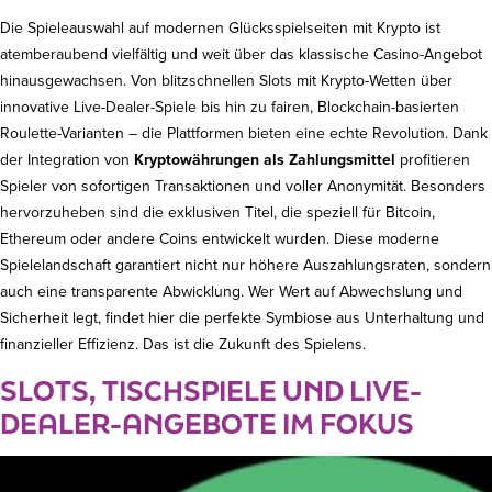
Die Spieleauswahl auf modernen Glücksspielseiten mit Krypto ist
atemberaubend vielfältig und weit über das klassische Casino-Angebot
hinausgewachsen. Von blitzschnellen Slots mit Krypto-Wetten über
innovative Live-Dealer-Spiele bis hin zu fairen, Blockchain-basierten
Roulette-Varianten – die Plattformen bieten eine echte Revolution. Dank
der Integration von
Kryptowährungen als Zahlungsmittel
profitieren
Spieler von sofortigen Transaktionen und voller Anonymität. Besonders
hervorzuheben sind die exklusiven Titel, die speziell für Bitcoin,
Ethereum oder andere Coins entwickelt wurden. Diese moderne
Spielelandschaft garantiert nicht nur höhere Auszahlungsraten, sondern
auch eine transparente Abwicklung. Wer Wert auf Abwechslung und
Sicherheit legt, findet hier die perfekte Symbiose aus Unterhaltung und
finanzieller Effizienz. Das ist die Zukunft des Spielens.
SLOTS, TISCHSPIELE UND LIVE-
DEALER-ANGEBOTE IM FOKUS