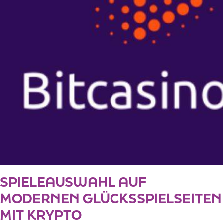
SPIELEAUSWAHL AUF
MODERNEN GLÜCKSSPIELSEITEN
MIT KRYPTO