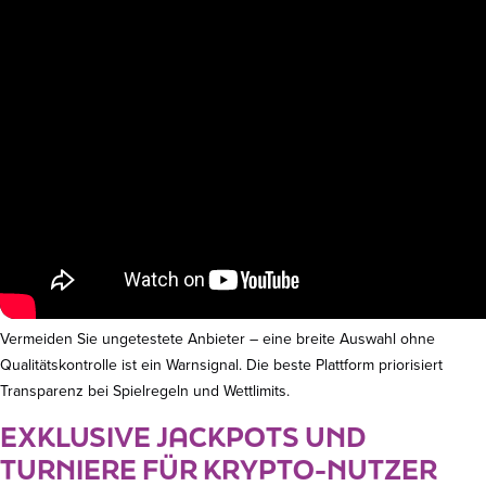
Vermeiden Sie ungetestete Anbieter – eine breite Auswahl ohne
Qualitätskontrolle ist ein Warnsignal. Die beste Plattform priorisiert
Transparenz bei Spielregeln und Wettlimits.
EXKLUSIVE JACKPOTS UND
TURNIERE FÜR KRYPTO-NUTZER