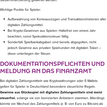
Steuerhinterziehung gewertet werden.
Wichtige Punkte für Spieler:
Aufbewahrung von Kontoauszügen und Transaktionshistorien aller
digitalen Zahlungsmittel.
Bei Krypto-Gewinnen aus Spielen: Haltefrist von einem Jahr
beachten, sonst Spekulationssteuer fällig.
Sonderfall: Spielbankabgaben sind bereits abgegolten, nicht
jedoch Gewinne aus privaten Spielrunden mit digitalen Token –
diese unterliegen der Steuer.
DOKUMENTATIONSPFLICHTEN UND
MELDUNG AN DAS FINANZAMT
Bei digitalen Zahlungsmitteln wie Kryptowährungen oder E-Wallets
gelten für Spieler in Deutschland besondere steuerliche Regeln.
Gewinne aus Glücksspiel mit digitalen Zahlungsmitteln sind meist
steuerfrei
, solange sie von lizenzierten Anbietern stammen. Allerdings
könnte ein Wechsel des Zahlungsmittels (z. B. von Euro zu Bitcoin) als