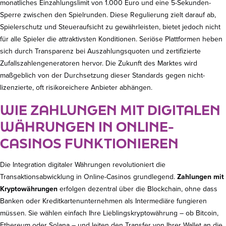
monatliches Einzahlungslimit von 1.000 Euro und eine 5-Sekunden-
Sperre zwischen den Spielrunden. Diese Regulierung zielt darauf ab,
Spielerschutz und Steueraufsicht zu gewährleisten, bietet jedoch nicht
für alle Spieler die attraktivsten Konditionen. Seriöse Plattformen heben
sich durch Transparenz bei Auszahlungsquoten und zertifizierte
Zufallszahlengeneratoren hervor. Die Zukunft des Marktes wird
maßgeblich von der Durchsetzung dieser Standards gegen nicht-
lizenzierte, oft risikoreichere Anbieter abhängen.
WIE ZAHLUNGEN MIT DIGITALEN
WÄHRUNGEN IN ONLINE-
CASINOS FUNKTIONIEREN
Die Integration digitaler Währungen revolutioniert die
Transaktionsabwicklung in Online-Casinos grundlegend.
Zahlungen mit
Kryptowährungen
erfolgen dezentral über die Blockchain, ohne dass
Banken oder Kreditkartenunternehmen als Intermediäre fungieren
müssen. Sie wählen einfach Ihre Lieblingskryptowährung – ob Bitcoin,
Ethereum oder Solana – und leiten den Transfer von Ihrer Wallet an die