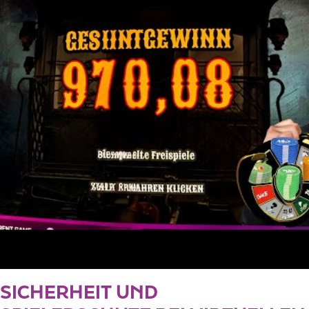
SICHERHEIT UND