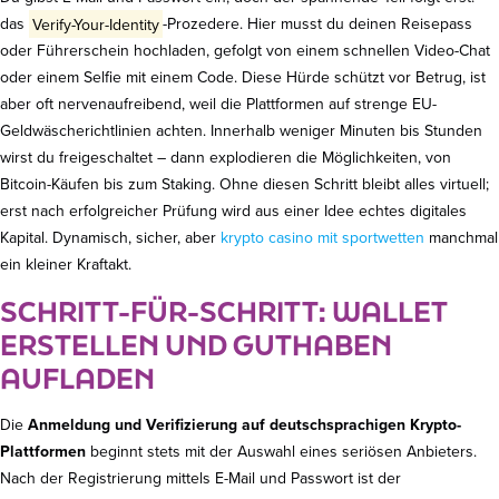
das
Verify-Your-Identity
-Prozedere. Hier musst du deinen Reisepass
oder Führerschein hochladen, gefolgt von einem schnellen Video-Chat
oder einem Selfie mit einem Code. Diese Hürde schützt vor Betrug, ist
aber oft nervenaufreibend, weil die Plattformen auf strenge EU-
Geldwäscherichtlinien achten. Innerhalb weniger Minuten bis Stunden
wirst du freigeschaltet – dann explodieren die Möglichkeiten, von
Bitcoin-Käufen bis zum Staking. Ohne diesen Schritt bleibt alles virtuell;
erst nach erfolgreicher Prüfung wird aus einer Idee echtes digitales
Kapital. Dynamisch, sicher, aber
krypto casino mit sportwetten
manchmal
ein kleiner Kraftakt.
SCHRITT-FÜR-SCHRITT: WALLET
ERSTELLEN UND GUTHABEN
AUFLADEN
Die
Anmeldung und Verifizierung auf deutschsprachigen Krypto-
Plattformen
beginnt stets mit der Auswahl eines seriösen Anbieters.
Nach der Registrierung mittels E-Mail und Passwort ist der