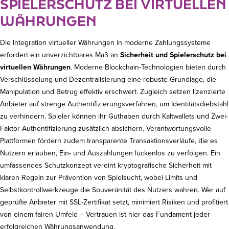
SPIELERSCHUTZ BEI VIRTUELLEN
WÄHRUNGEN
Die Integration virtueller Währungen in moderne Zahlungssysteme
erfordert ein unverzichtbares Maß an
Sicherheit und Spielerschutz bei
virtuellen Währungen
. Moderne Blockchain-Technologien bieten durch
Verschlüsselung und Dezentralisierung eine robuste Grundlage, die
Manipulation und Betrug effektiv erschwert. Zugleich setzen lizenzierte
Anbieter auf strenge Authentifizierungsverfahren, um Identitätsdiebstahl
zu verhindern. Spieler können ihr Guthaben durch Kaltwallets und Zwei-
Faktor-Authentifizierung zusätzlich absichern. Verantwortungsvolle
Plattformen fördern zudem transparente Transaktionsverläufe, die es
Nutzern erlauben, Ein- und Auszahlungen lückenlos zu verfolgen. Ein
umfassendes Schutzkonzept vereint kryptografische Sicherheit mit
klaren Regeln zur Prävention von Spielsucht, wobei Limits und
Selbstkontrollwerkzeuge die Souveränität des Nutzers wahren. Wer auf
geprüfte Anbieter mit SSL-Zertifikat setzt, minimiert Risiken und profitiert
von einem fairen Umfeld – Vertrauen ist hier das Fundament jeder
erfolgreichen Währungsanwendung.