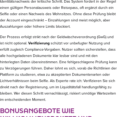
Identitätsnachweis der kritische Schritt. Das System fordert in der Regel
einen gültigen Personalausweis oder Reisepass, oft ergänzt durch ein
Selfie oder einen Nachweis des Wohnsitzes. Ohne diese Prüfung bleibt
der Account eingeschränkt – Einzahlungen sind meist möglich, aber
Auszahlungen oder höhere Limits blockiert.
Der Prozess erfolgt strikt nach der Geldwäscheverordnung (GwG) und
ist nicht optional.
Verifizierung
schützt vor unbefugter Nutzung und
erfüllt zugleich Compliance-Vorgaben. Nutzer sollten sicherstellen, dass
alle hochgeladenen Dokumente klar lesbar sind und mit den
hinterlegten Daten übereinstimmen. Eine fehlgeschlagene Prüfung kann
zu Verzögerungen führen. Daher lohnt es sich, vorab die Richtlinien der
Plattform zu studieren, etwa zu akzeptierten Dokumentenarten oder
Lichtverhältnissen beim Selfie. Als Experte rate ich: Verifizieren Sie sich
direkt nach der Registrierung, um im Liquiditätsfall handlungsfähig zu
bleiben. Wer diesen Schritt vernachlässigt, riskiert unnötige Wartezeiten
im entscheidenden Moment.
BONUSANGEBOTE WIE